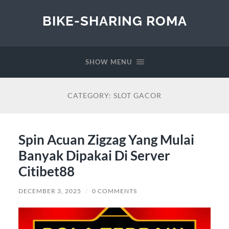
BIKE-SHARING ROMA
SHOW MENU
CATEGORY:
SLOT GACOR
Spin Acuan Zigzag Yang Mulai
Banyak Dipakai Di Server
Citibet88
DECEMBER 3, 2025
/
0 COMMENTS