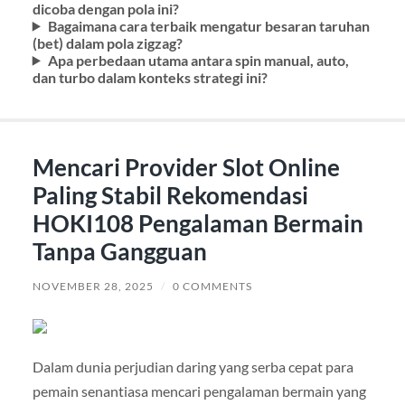
dicoba dengan pola ini?
Bagaimana cara terbaik mengatur besaran taruhan
(bet) dalam pola zigzag?
Apa perbedaan utama antara spin manual, auto,
dan turbo dalam konteks strategi ini?
Mencari Provider Slot Online
Paling Stabil Rekomendasi
HOKI108 Pengalaman Bermain
Tanpa Gangguan
NOVEMBER 28, 2025
/
0 COMMENTS
Dalam dunia perjudian daring yang serba cepat para
pemain senantiasa mencari pengalaman bermain yang