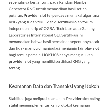
sepenuhnya bergantung pada Random Number
Generator RNG untuk memastikan hasil setiap
putaran.
Provider slot terpercaya
memakai algoritma
RNG yang sudah teruji dan disertifikasi oleh forum
independen mirip eCOGRA iTech Labs atau Gaming
Laboratories International GLI. Sertifikasi ini
menandakan bahwa hasil permainan sepenuhnya acak
dan tidak mampu dimanipulasi menjamin
fair play slot
bagi semua pemain. HOKI108 hanya mengusulkan
provider slot
yang memiliki sertifikasi RNG yang
terang.
Keamanan Data dan Transaksi yang Kokoh
Stabilitas juga meliputi keamanan.
Provider slot paling
stabil
mengimplementasikan protokol keamanan