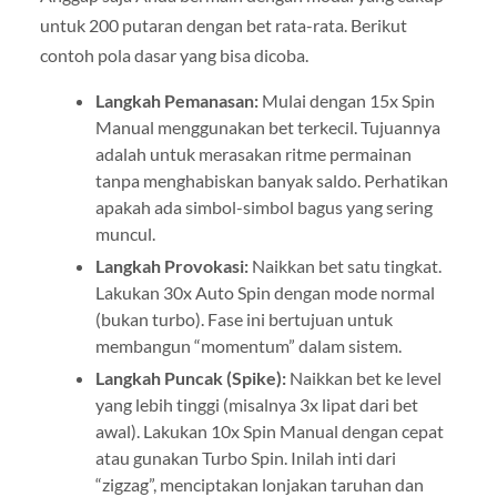
untuk 200 putaran dengan bet rata-rata. Berikut
contoh pola dasar yang bisa dicoba.
Langkah Pemanasan:
Mulai dengan 15x Spin
Manual menggunakan bet terkecil. Tujuannya
adalah untuk merasakan ritme permainan
tanpa menghabiskan banyak saldo. Perhatikan
apakah ada simbol-simbol bagus yang sering
muncul.
Langkah Provokasi:
Naikkan bet satu tingkat.
Lakukan 30x Auto Spin dengan mode normal
(bukan turbo). Fase ini bertujuan untuk
membangun “momentum” dalam sistem.
Langkah Puncak (Spike):
Naikkan bet ke level
yang lebih tinggi (misalnya 3x lipat dari bet
awal). Lakukan 10x Spin Manual dengan cepat
atau gunakan Turbo Spin. Inilah inti dari
“zigzag”, menciptakan lonjakan taruhan dan