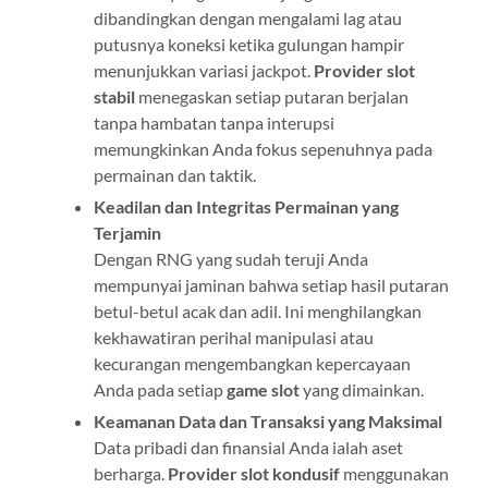
dibandingkan dengan mengalami lag atau
putusnya koneksi ketika gulungan hampir
menunjukkan variasi jackpot.
Provider slot
stabil
menegaskan setiap putaran berjalan
tanpa hambatan tanpa interupsi
memungkinkan Anda fokus sepenuhnya pada
permainan dan taktik.
Keadilan dan Integritas Permainan yang
Terjamin
Dengan RNG yang sudah teruji Anda
mempunyai jaminan bahwa setiap hasil putaran
betul-betul acak dan adil. Ini menghilangkan
kekhawatiran perihal manipulasi atau
kecurangan mengembangkan kepercayaan
Anda pada setiap
game slot
yang dimainkan.
Keamanan Data dan Transaksi yang Maksimal
Data pribadi dan finansial Anda ialah aset
berharga.
Provider slot kondusif
menggunakan