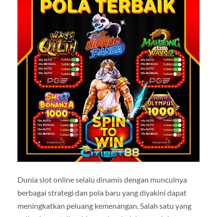
Dunia slot online selalu dinamis dengan munculnya
berbagai strategi dan pola baru yang diyakini dapat
meningkatkan peluang kemenangan. Salah satu yang