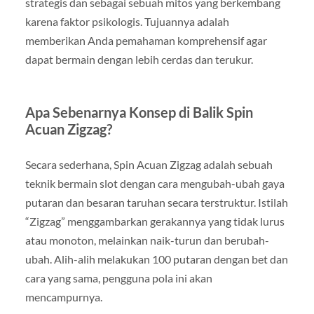
strategis dan sebagai sebuah mitos yang berkembang
karena faktor psikologis. Tujuannya adalah
memberikan Anda pemahaman komprehensif agar
dapat bermain dengan lebih cerdas dan terukur.
Apa Sebenarnya Konsep di Balik Spin
Acuan Zigzag?
Secara sederhana, Spin Acuan Zigzag adalah sebuah
teknik bermain slot dengan cara mengubah-ubah gaya
putaran dan besaran taruhan secara terstruktur. Istilah
“Zigzag” menggambarkan gerakannya yang tidak lurus
atau monoton, melainkan naik-turun dan berubah-
ubah. Alih-alih melakukan 100 putaran dengan bet dan
cara yang sama, pengguna pola ini akan
mencampurnya.