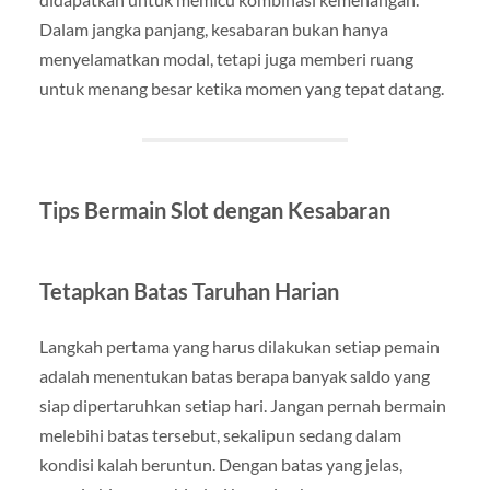
Dalam jangka panjang, kesabaran bukan hanya
menyelamatkan modal, tetapi juga memberi ruang
untuk menang besar ketika momen yang tepat datang.
Tips Bermain Slot dengan Kesabaran
Tetapkan Batas Taruhan Harian
Langkah pertama yang harus dilakukan setiap pemain
adalah menentukan batas berapa banyak saldo yang
siap dipertaruhkan setiap hari. Jangan pernah bermain
melebihi batas tersebut, sekalipun sedang dalam
kondisi kalah beruntun. Dengan batas yang jelas,