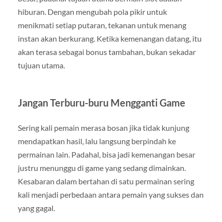
hiburan. Dengan mengubah pola pikir untuk
menikmati setiap putaran, tekanan untuk menang
instan akan berkurang. Ketika kemenangan datang, itu
akan terasa sebagai bonus tambahan, bukan sekadar
tujuan utama.
Jangan Terburu-buru Mengganti Game
Sering kali pemain merasa bosan jika tidak kunjung
mendapatkan hasil, lalu langsung berpindah ke
permainan lain. Padahal, bisa jadi kemenangan besar
justru menunggu di game yang sedang dimainkan.
Kesabaran dalam bertahan di satu permainan sering
kali menjadi perbedaan antara pemain yang sukses dan
yang gagal.