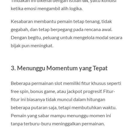
Tindakan ini dikenal dengan istilah
tilt
, yaitu kondisi
ketika emosi mengambil alih logika.
Kesabaran membantu pemain tetap tenang, tidak
gegabah, dan tetap berpegang pada rencana awal.
Dengan begitu, peluang untuk mengelola modal secara
bijak pun meningkat.
3. Menunggu Momentum yang Tepat
Beberapa permainan slot memiliki fitur khusus seperti
free spin, bonus game, atau jackpot progresif. Fitur-
fitur ini biasanya tidak muncul dalam hitungan
beberapa putaran saja, tetapi membutuhkan waktu.
Pemain yang sabar mampu menunggu momen ini
tanpa terburu-buru meninggalkan permainan.