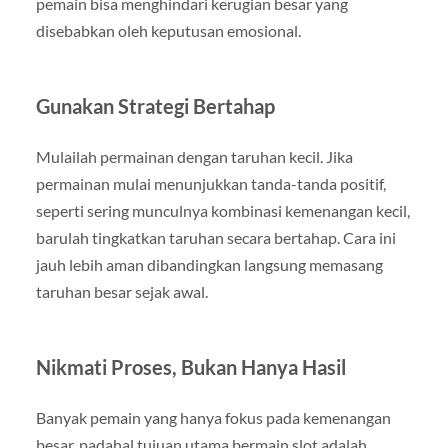
pemain bisa menghindari kerugian besar yang
disebabkan oleh keputusan emosional.
Gunakan Strategi Bertahap
Mulailah permainan dengan taruhan kecil. Jika
permainan mulai menunjukkan tanda-tanda positif,
seperti sering munculnya kombinasi kemenangan kecil,
barulah tingkatkan taruhan secara bertahap. Cara ini
jauh lebih aman dibandingkan langsung memasang
taruhan besar sejak awal.
Nikmati Proses, Bukan Hanya Hasil
Banyak pemain yang hanya fokus pada kemenangan
besar, padahal tujuan utama bermain slot adalah