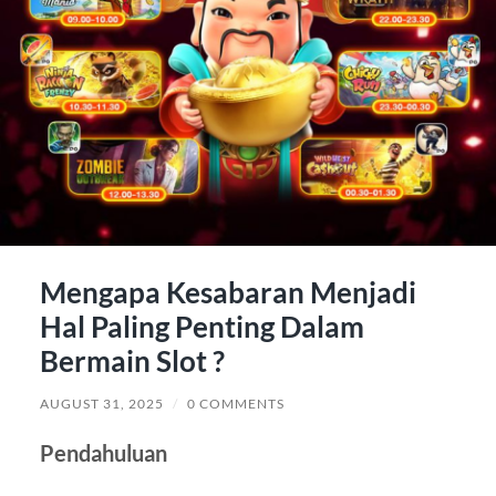
Mengapa Kesabaran Menjadi
Hal Paling Penting Dalam
Bermain Slot ?
AUGUST 31, 2025
/
0 COMMENTS
Pendahuluan